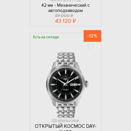
NH36/1899773B
42 мм -
Механический с
автоподзаводом
49 000 ₽
43 120 ₽
-12%
Есть на складе
Штурманские
ОТКРЫТЫЙ КОСМОС DAY-