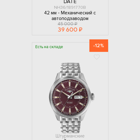
DATE
NH36/1891770B
42 мм -
Механический с
автоподзаводом
45 000 ₽
39 600 ₽
-12%
Есть на складе
Штурманские