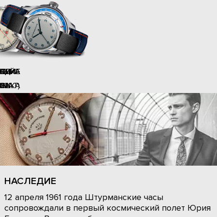
ЕДИЕ
ЕДИЕ
ЕДИЕ
ЕДИЕ
СИКА
СИКА
ВЫЙ
НЬ-
4
СИКА
ОМАТ)
ОМАТ
ЧЬ
СА
2
3
НАСЛЕДИЕ
12 апреля 1961 года Штурманские часы
сопровождали в первый космический полет Юрия