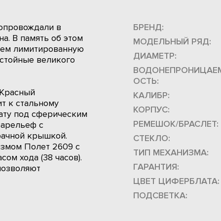
сопровождали в
БРЕНД:
а. В память об этом
МОДЕЛЬНЫЙ РЯД:
яем лимитированную
ДИАМЕТР:
остойные великого
ВОДОНЕПРОНИЦАЕ
ОСТЬ:
 Красный
КАЛИБР:
т к стальному
КОРПУС:
ату под сферическим
РЕМЕШОК/БРАСЛЕТ:
барельеф с
рачной крышкой.
СТЕКЛО:
змом Полет 2609 с
ТИП МЕХАНИЗМА:
ом хода (38 часов).
ГАРАНТИЯ:
позволяют
ЦВЕТ ЦИФЕРБЛАТА:
ПОДСВЕТКА: